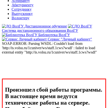
Аспиранту
Абитуриенту
Сотруднику
Выпускнику
Волонтеру
Дистанционное обучение
Система дистанционного образования ВолГУ
Библиотека ВолГУ
Сервис "Личный кабинет"
SOAP-ERROR: Parsing WSDL: Couldn't load from
'http://is.volsu.ru/1cuniver/ws/staff.1cws?wsdl' : failed to load
external entity "http://is.volsu.ru/1cuniver/ws/staff.1cws?wsdl"
Произошел сбой работы программы.
В настоящее время ведутся
технические работы на сервере.