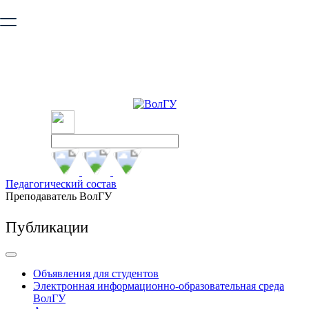
Ваш браузер устарел и не обеспечивает полноценную и
безопасную работу с сайтом. Пожалуйста
обновите браузер
,
чтобы улучшить взаимодействие с сайтом.
Педагогический состав
Преподаватель ВолГУ
Публикации
Объявления для студентов
Электронная информационно-образовательная среда
ВолГУ