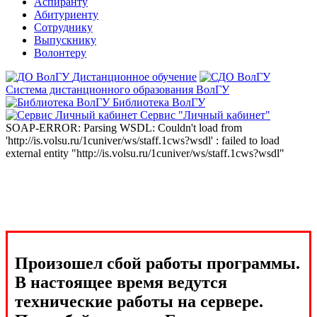
Аспиранту
Абитуриенту
Сотруднику
Выпускнику
Волонтеру
Дистанционное обучение
Система дистанционного образования ВолГУ
Библиотека ВолГУ
Сервис "Личный кабинет"
SOAP-ERROR: Parsing WSDL: Couldn't load from
'http://is.volsu.ru/1cuniver/ws/staff.1cws?wsdl' : failed to load
external entity "http://is.volsu.ru/1cuniver/ws/staff.1cws?wsdl"
Произошел сбой работы программы.
В настоящее время ведутся
технические работы на сервере.