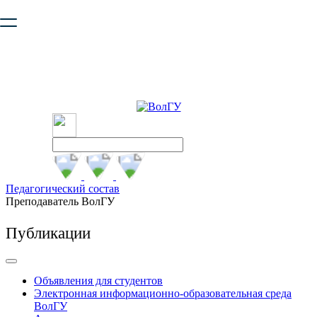
Ваш браузер устарел и не обеспечивает полноценную и
безопасную работу с сайтом. Пожалуйста
обновите браузер
,
чтобы улучшить взаимодействие с сайтом.
Педагогический состав
Преподаватель ВолГУ
Публикации
Объявления для студентов
Электронная информационно-образовательная среда
ВолГУ