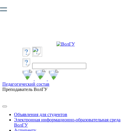
Ваш браузер устарел и не обеспечивает полноценную и
безопасную работу с сайтом. Пожалуйста
обновите браузер
,
чтобы улучшить взаимодействие с сайтом.
Педагогический состав
Преподаватель ВолГУ
Объявления для студентов
Электронная информационно-образовательная среда
ВолГУ
Аспиранту