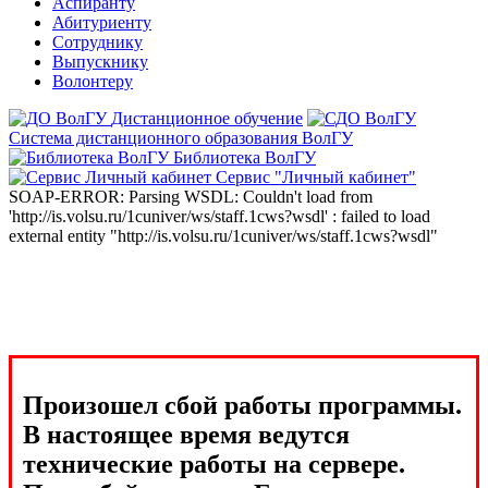
Аспиранту
Абитуриенту
Сотруднику
Выпускнику
Волонтеру
Дистанционное обучение
Система дистанционного образования ВолГУ
Библиотека ВолГУ
Сервис "Личный кабинет"
SOAP-ERROR: Parsing WSDL: Couldn't load from
'http://is.volsu.ru/1cuniver/ws/staff.1cws?wsdl' : failed to load
external entity "http://is.volsu.ru/1cuniver/ws/staff.1cws?wsdl"
Произошел сбой работы программы.
В настоящее время ведутся
технические работы на сервере.