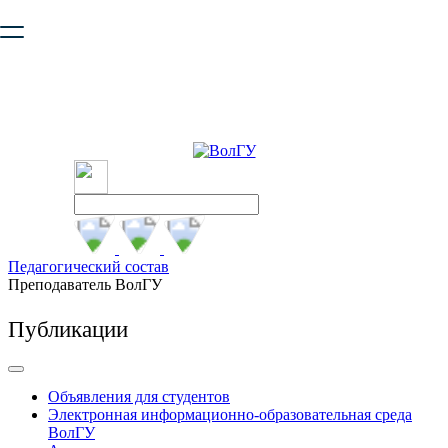
Ваш браузер устарел и не обеспечивает полноценную и
безопасную работу с сайтом. Пожалуйста
обновите браузер
,
чтобы улучшить взаимодействие с сайтом.
Педагогический состав
Преподаватель ВолГУ
Публикации
Объявления для студентов
Электронная информационно-образовательная среда
ВолГУ