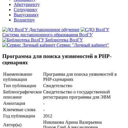
Абитуриенту
Сотруднику
Выпускнику
Волонтеру
Дистанционное обучение
Система дистанционного образования ВолГУ
Библиотека ВолГУ
Сервис "Личный кабинет"
Программа для поиска уязвимостей в PHP-
сценариях
Наименование
Программа для поиска уязвимостей в
публикации
PHP-сценариях
Тип публикации
Свидетельство
Библиографическое
Свидетельство о государственной
описание
регистрации программы для ЭВМ
Аннотация
-
Ключевые cлова
-
Год публикации
2012
Никишова Арина Валерьевна
Автор(ы)
Попов Глеб Александрович