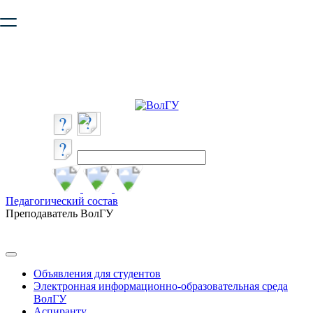
Ваш браузер устарел и не обеспечивает полноценную и
безопасную работу с сайтом. Пожалуйста
обновите браузер
,
чтобы улучшить взаимодействие с сайтом.
Педагогический состав
Преподаватель ВолГУ
Объявления для студентов
Электронная информационно-образовательная среда
ВолГУ
Аспиранту