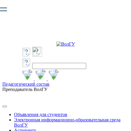
Ваш браузер устарел и не обеспечивает полноценную и
безопасную работу с сайтом. Пожалуйста
обновите браузер
,
чтобы улучшить взаимодействие с сайтом.
Педагогический состав
Преподаватель ВолГУ
Объявления для студентов
Электронная информационно-образовательная среда
ВолГУ
Аспиранту