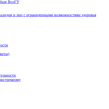
 базе ВолГУ
валидов и лиц с ограниченными возможностями здоровья
ности
оветы)
тельности
экстремизму