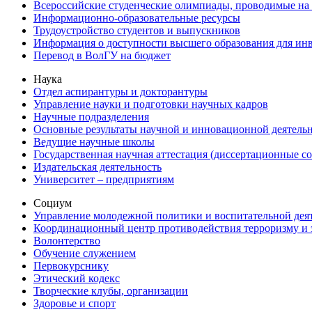
Всероссийские студенческие олимпиады, проводимые на
Информационно-образовательные ресурсы
Трудоустройство студентов и выпускников
Информация о доступности высшего образования для ин
Перевод в ВолГУ на бюджет
Наука
Отдел аспирантуры и докторантуры
Управление науки и подготовки научных кадров
Научные подразделения
Основные результаты научной и инновационной деятель
Ведущие научные школы
Государственная научная аттестация (диссертационные с
Издательская деятельность
Университет – предприятиям
Социум
Управление молодежной политики и воспитательной дея
Координационный центр противодействия терроризму и 
Волонтерство
Обучение служением
Первокурснику
Этический кодекс
Творческие клубы, организации
Здоровье и спорт