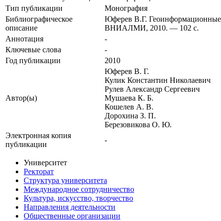
Тип публикации
Монография
Библиографическое
Юферев В.Г. Геоинформационные т
описание
ВНИАЛМИ, 2010. — 102 с.
Аннотация
-
Ключевые cлова
-
Год публикации
2010
Юферев В. Г.
Кулик Константин Николаевич
Рулев Александр Сергеевич
Автор(ы)
Мушаева К. Б.
Кошелев А. В.
Дорохина З. П.
Березовикова О. Ю.
Электронная копия
-
публикации
Университет
Ректорат
Структура университета
Международное сотрудничество
Культура, искусство, творчество
Направления деятельности
Общественные организации