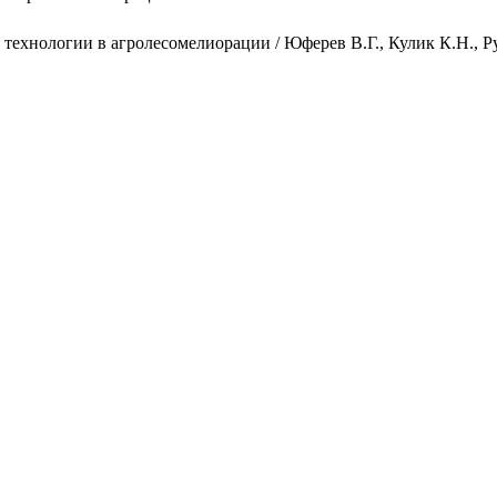
ехнологии в агролесомелиорации / Юферев В.Г., Кулик К.Н., Ру