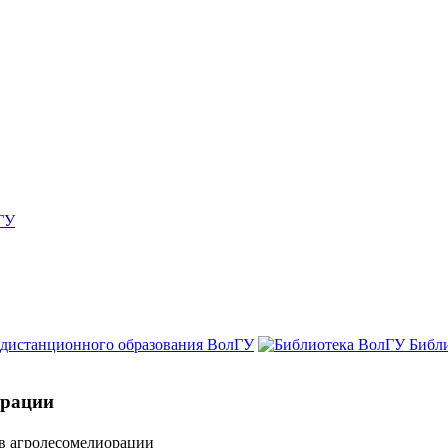
ГУ
 дистанционного образования ВолГУ
Библ
орации
в агролесомелиорации