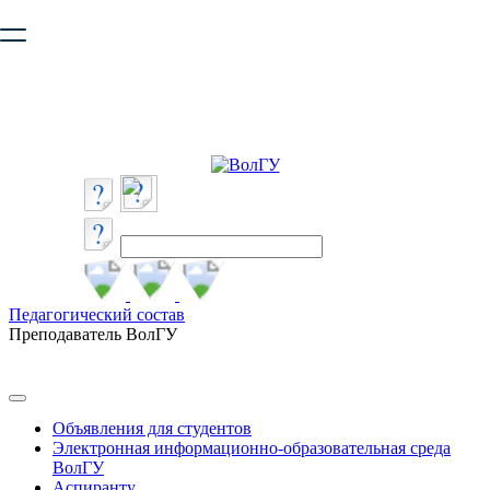
Ваш браузер устарел и не обеспечивает полноценную и
безопасную работу с сайтом. Пожалуйста
обновите браузер
,
чтобы улучшить взаимодействие с сайтом.
Педагогический состав
Преподаватель ВолГУ
Объявления для студентов
Электронная информационно-образовательная среда
ВолГУ
Аспиранту