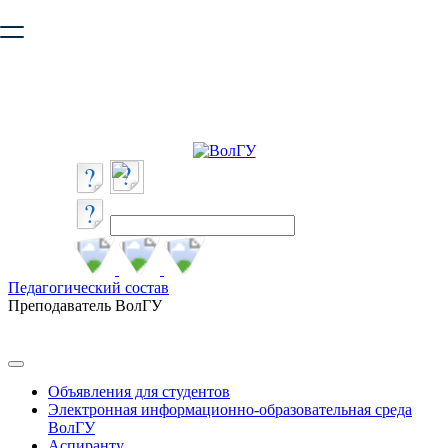
Ваш браузер устарел и не обеспечивает полноценную и
безопасную работу с сайтом. Пожалуйста
обновите браузер
,
чтобы улучшить взаимодействие с сайтом.
Педагогический состав
Преподаватель ВолГУ
Объявления для студентов
Электронная информационно-образовательная среда
ВолГУ
Аспиранту