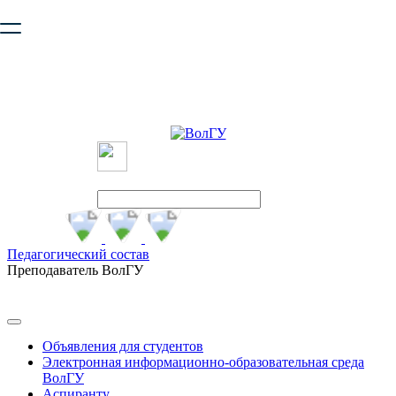
Ваш браузер устарел и не обеспечивает полноценную и
безопасную работу с сайтом. Пожалуйста
обновите браузер
,
чтобы улучшить взаимодействие с сайтом.
Педагогический состав
Преподаватель ВолГУ
Объявления для студентов
Электронная информационно-образовательная среда
ВолГУ
Аспиранту