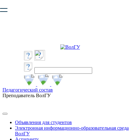
Ваш браузер устарел и не обеспечивает полноценную и
безопасную работу с сайтом. Пожалуйста
обновите браузер
,
чтобы улучшить взаимодействие с сайтом.
Педагогический состав
Преподаватель ВолГУ
Объявления для студентов
Электронная информационно-образовательная среда
ВолГУ
Аспиранту