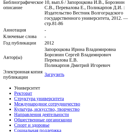
Библиографическое
10, вып.6 / Запороцкова И.В., Борознин
описание
С.В., Перевалова Е., Поликарпов Д.И. :
Издательство Вестник Волгоградского
государственного университета, 2012. —
стр.81-86
Аннотация
-
Ключевые cлова
-
Год публикации
2012
Запороцкова Ирина Владимировна
Борознин Сергей Владимирович
Автор(ы)
Перевалова Е.В.
Поликарпов Дмитрий Игоревич
Электронная копия
Загрузить
публикации
Университет
Ректорат
Структура университета
Международное сотрудничество
Культура, искусство, творчество
Направления деятельности
Общественные организации
Спорт и здоровье
Социальная поддержка