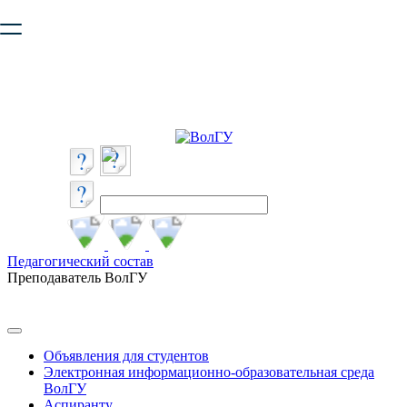
Ваш браузер устарел и не обеспечивает полноценную и
безопасную работу с сайтом. Пожалуйста
обновите браузер
,
чтобы улучшить взаимодействие с сайтом.
Педагогический состав
Преподаватель ВолГУ
Объявления для студентов
Электронная информационно-образовательная среда
ВолГУ
Аспиранту