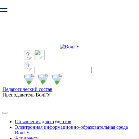
Ваш браузер устарел и не обеспечивает полноценную и
безопасную работу с сайтом. Пожалуйста
обновите браузер
,
чтобы улучшить взаимодействие с сайтом.
Педагогический состав
Преподаватель ВолГУ
Объявления для студентов
Электронная информационно-образовательная среда
ВолГУ
Аспиранту