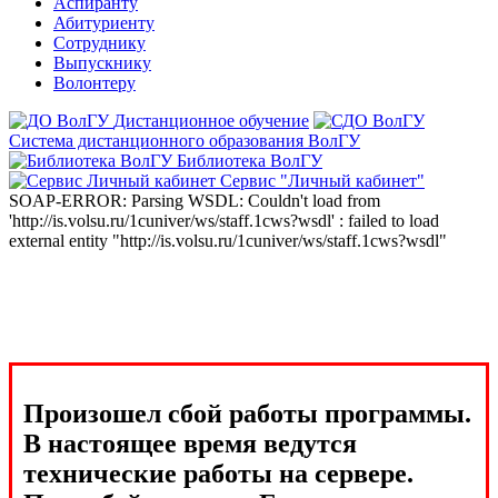
Аспиранту
Абитуриенту
Сотруднику
Выпускнику
Волонтеру
Дистанционное обучение
Система дистанционного образования ВолГУ
Библиотека ВолГУ
Сервис "Личный кабинет"
SOAP-ERROR: Parsing WSDL: Couldn't load from
'http://is.volsu.ru/1cuniver/ws/staff.1cws?wsdl' : failed to load
external entity "http://is.volsu.ru/1cuniver/ws/staff.1cws?wsdl"
Произошел сбой работы программы.
В настоящее время ведутся
технические работы на сервере.