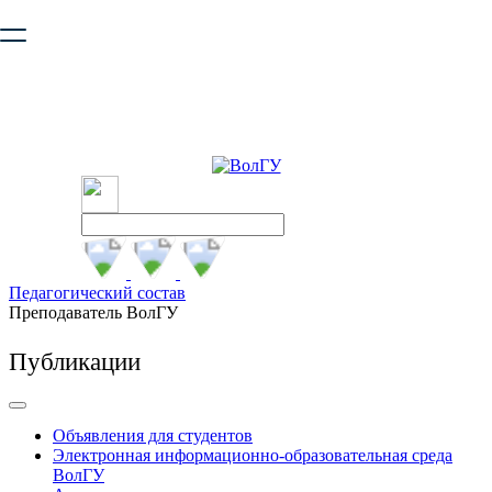
Ваш браузер устарел и не обеспечивает полноценную и
безопасную работу с сайтом. Пожалуйста
обновите браузер
,
чтобы улучшить взаимодействие с сайтом.
Педагогический состав
Преподаватель ВолГУ
Публикации
Объявления для студентов
Электронная информационно-образовательная среда
ВолГУ