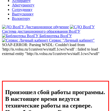
Аспиранту
Абитуриенту
Сотруднику
Выпускнику
Волонтеру
Дистанционное обучение
Система дистанционного образования ВолГУ
Библиотека ВолГУ
Сервис "Личный кабинет"
SOAP-ERROR: Parsing WSDL: Couldn't load from
'http://is.volsu.ru/1cuniver/ws/staff.1cws?wsdl' : failed to load
external entity "http://is.volsu.ru/1cuniver/ws/staff.1cws?wsdl"
Произошел сбой работы программы.
В настоящее время ведутся
технические работы на сервере.