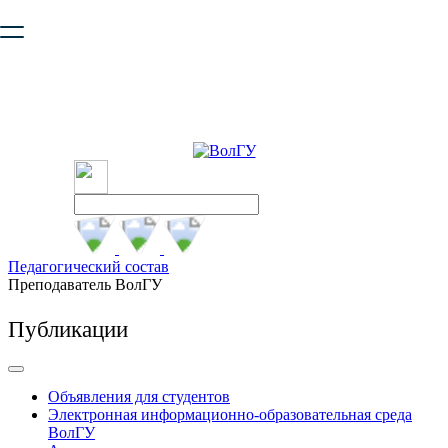
Ваш браузер устарел и не обеспечивает полноценную и
безопасную работу с сайтом. Пожалуйста
обновите браузер
,
чтобы улучшить взаимодействие с сайтом.
Педагогический состав
Преподаватель ВолГУ
Публикации
Объявления для студентов
Электронная информационно-образовательная среда
ВолГУ