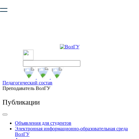
Ваш браузер устарел и не обеспечивает полноценную и
безопасную работу с сайтом. Пожалуйста
обновите браузер
,
чтобы улучшить взаимодействие с сайтом.
Педагогический состав
Преподаватель ВолГУ
Публикации
Объявления для студентов
Электронная информационно-образовательная среда
ВолГУ