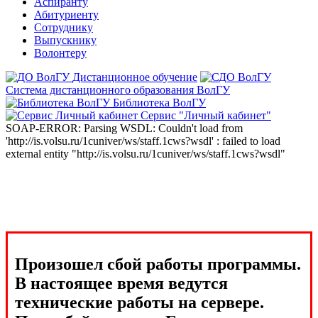
Аспиранту
Абитуриенту
Сотруднику
Выпускнику
Волонтеру
Дистанционное обучение
Система дистанционного образования ВолГУ
Библиотека ВолГУ
Сервис "Личный кабинет"
SOAP-ERROR: Parsing WSDL: Couldn't load from
'http://is.volsu.ru/1cuniver/ws/staff.1cws?wsdl' : failed to load
external entity "http://is.volsu.ru/1cuniver/ws/staff.1cws?wsdl"
Произошел сбой работы программы.
В настоящее время ведутся
технические работы на сервере.