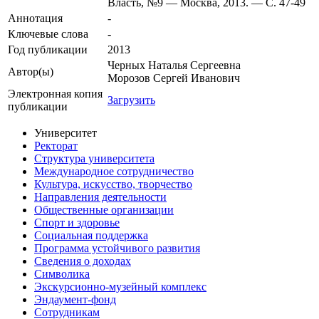
Власть, №9 — Москва, 2013. — С. 47-49
Аннотация
-
Ключевые cлова
-
Год публикации
2013
Черных Наталья Сергеевна
Автор(ы)
Морозов Сергей Иванович
Электронная копия
Загрузить
публикации
Университет
Ректорат
Структура университета
Международное сотрудничество
Культура, искусство, творчество
Направления деятельности
Общественные организации
Спорт и здоровье
Социальная поддержка
Программа устойчивого развития
Сведения о доходах
Символика
Экскурсионно-музейный комплекс
Эндаумент-фонд
Сотрудникам