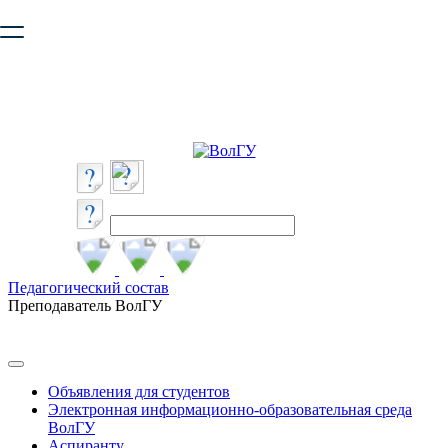
Ваш браузер устарел и не обеспечивает полноценную и
безопасную работу с сайтом. Пожалуйста
обновите браузер
,
чтобы улучшить взаимодействие с сайтом.
Педагогический состав
Преподаватель ВолГУ
Объявления для студентов
Электронная информационно-образовательная среда
ВолГУ
Аспиранту