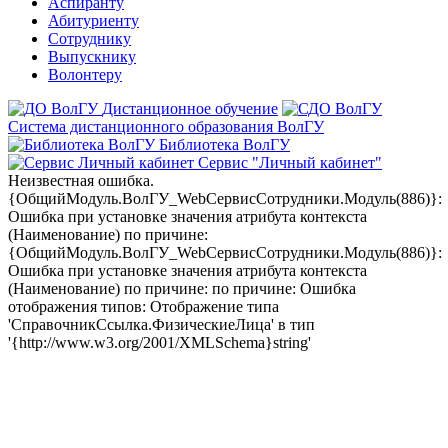
Аспиранту
Абитуриенту
Сотруднику
Выпускнику
Волонтеру
Дистанционное обучение
Система дистанционного образования ВолГУ
Библиотека ВолГУ
Сервис "Личный кабинет"
Неизвестная ошибка.
{ОбщийМодуль.ВолГУ_WebСервисСотрудники.Модуль(886)}:
Ошибка при установке значения атрибута контекста
(Наименование) по причине:
{ОбщийМодуль.ВолГУ_WebСервисСотрудники.Модуль(886)}:
Ошибка при установке значения атрибута контекста
(Наименование) по причине: по причине: Ошибка
отображения типов: Отображение типа
'СправочникСсылка.ФизическиеЛица' в тип
'{http://www.w3.org/2001/XMLSchema}string'