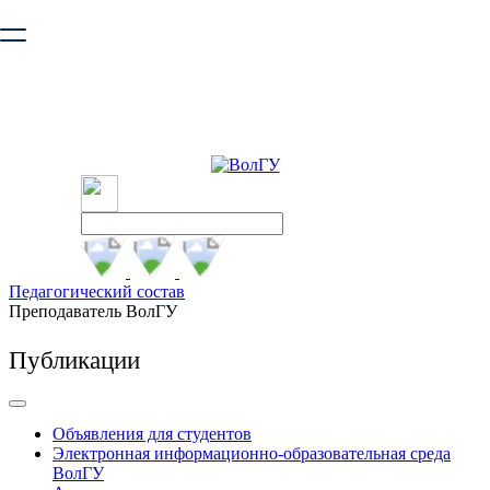
Ваш браузер устарел и не обеспечивает полноценную и
безопасную работу с сайтом. Пожалуйста
обновите браузер
,
чтобы улучшить взаимодействие с сайтом.
Педагогический состав
Преподаватель ВолГУ
Публикации
Объявления для студентов
Электронная информационно-образовательная среда
ВолГУ