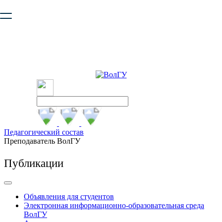
Ваш браузер устарел и не обеспечивает полноценную и
безопасную работу с сайтом. Пожалуйста
обновите браузер
,
чтобы улучшить взаимодействие с сайтом.
Педагогический состав
Преподаватель ВолГУ
Публикации
Объявления для студентов
Электронная информационно-образовательная среда
ВолГУ