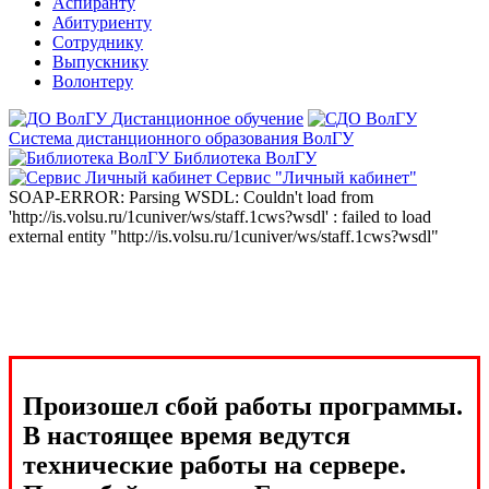
Аспиранту
Абитуриенту
Сотруднику
Выпускнику
Волонтеру
Дистанционное обучение
Система дистанционного образования ВолГУ
Библиотека ВолГУ
Сервис "Личный кабинет"
SOAP-ERROR: Parsing WSDL: Couldn't load from
'http://is.volsu.ru/1cuniver/ws/staff.1cws?wsdl' : failed to load
external entity "http://is.volsu.ru/1cuniver/ws/staff.1cws?wsdl"
Произошел сбой работы программы.
В настоящее время ведутся
технические работы на сервере.