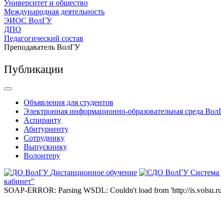
Университет и общество
Международная деятельность
ЭИОС ВолГУ
ДПО
Педагогический состав
Преподаватель ВолГУ
Публикации
Объявления для студентов
Электронная информационно-образовательная среда Вол
Аспиранту
Абитуриенту
Сотруднику
Выпускнику
Волонтеру
Дистанционное обучение
Система
кабинет"
SOAP-ERROR: Parsing WSDL: Couldn't load from 'http://is.volsu.ru/1cu