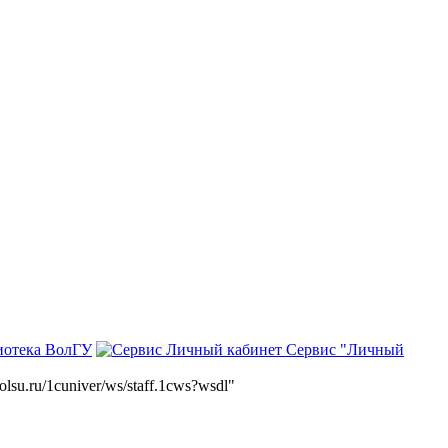
иотека ВолГУ
Сервис "Личный
volsu.ru/1cuniver/ws/staff.1cws?wsdl"