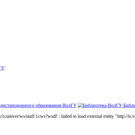
ГУ
 дистанционного образования ВолГУ
Библ
niver/ws/staff.1cws?wsdl' : failed to load external entity "http://is.