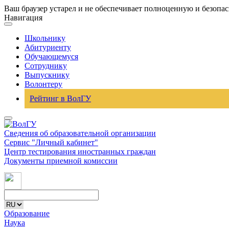
Ваш браузер устарел и не обеспечивает полноценную и безопа
Навигация
Школьнику
Абитуриенту
Обучающемуся
Сотруднику
Выпускнику
Волонтеру
Рейтинг в ВолГУ
Сведения об образовательной организации
Сервис "Личный кабинет"
Центр тестирования иностранных граждан
Документы приемной комиссии
Образование
Наука