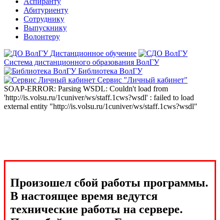
Аспиранту
Абитуриенту
Сотруднику
Выпускнику
Волонтеру
Дистанционное обучение
Система дистанционного образования ВолГУ
Библиотека ВолГУ
Сервис "Личный кабинет"
SOAP-ERROR: Parsing WSDL: Couldn't load from
'http://is.volsu.ru/1cuniver/ws/staff.1cws?wsdl' : failed to load
external entity "http://is.volsu.ru/1cuniver/ws/staff.1cws?wsdl"
Произошел сбой работы программы.
В настоящее время ведутся
технические работы на сервере.