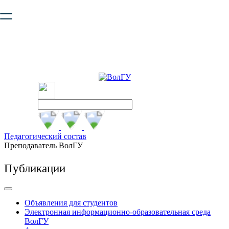
Ваш браузер устарел и не обеспечивает полноценную и
безопасную работу с сайтом. Пожалуйста
обновите браузер
,
чтобы улучшить взаимодействие с сайтом.
Педагогический состав
Преподаватель ВолГУ
Публикации
Объявления для студентов
Электронная информационно-образовательная среда
ВолГУ