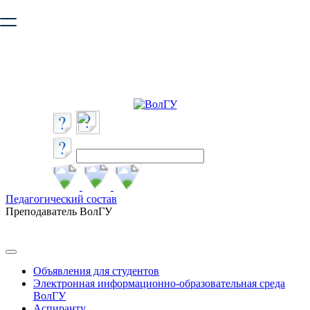
Ваш браузер устарел и не обеспечивает полноценную и
безопасную работу с сайтом. Пожалуйста
обновите браузер
,
чтобы улучшить взаимодействие с сайтом.
Педагогический состав
Преподаватель ВолГУ
Объявления для студентов
Электронная информационно-образовательная среда
ВолГУ
Аспиранту