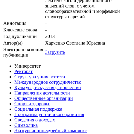
лексического и деривационного
значений слов, с учетом
словообразовательной и морфемной
структуры наречий.
Аннотация
-
Ключевые cлова
-
Год публикации
2013
Автор(ы)
Харченко Светлана Юрьевна
Электронная копия
Загрузить
публикации
Университет
Ректорат
Структура университета
Международное сотрудничество
Культура, искусство, творчество
Направления деятельности
Общественные организации
Спорт и здоровье
Социальная поддержка
Программа устойчивого развития
Сведения о доходах
Символика
Экскурсионно-музейный комплекс