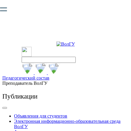
Ваш браузер устарел и не обеспечивает полноценную и
безопасную работу с сайтом. Пожалуйста
обновите браузер
,
чтобы улучшить взаимодействие с сайтом.
Педагогический состав
Преподаватель ВолГУ
Публикации
Объявления для студентов
Электронная информационно-образовательная среда
ВолГУ