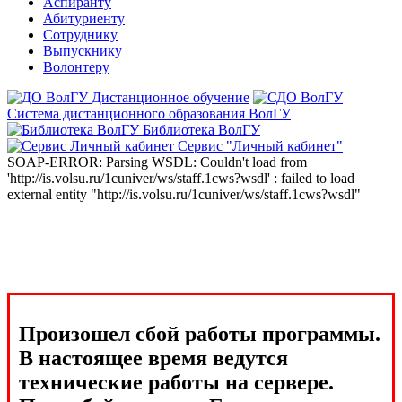
Аспиранту
Абитуриенту
Сотруднику
Выпускнику
Волонтеру
Дистанционное обучение
Система дистанционного образования ВолГУ
Библиотека ВолГУ
Сервис "Личный кабинет"
SOAP-ERROR: Parsing WSDL: Couldn't load from
'http://is.volsu.ru/1cuniver/ws/staff.1cws?wsdl' : failed to load
external entity "http://is.volsu.ru/1cuniver/ws/staff.1cws?wsdl"
Произошел сбой работы программы.
В настоящее время ведутся
технические работы на сервере.