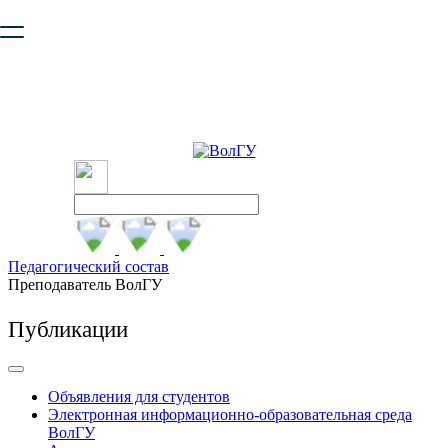
Ваш браузер устарел и не обеспечивает полноценную и
безопасную работу с сайтом. Пожалуйста
обновите браузер
,
чтобы улучшить взаимодействие с сайтом.
Педагогический состав
Преподаватель ВолГУ
Публикации
Объявления для студентов
Электронная информационно-образовательная среда
ВолГУ