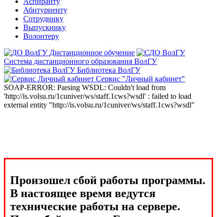
Аспиранту
Абитуриенту
Сотруднику
Выпускнику
Волонтеру
Дистанционное обучение
Система дистанционного образования ВолГУ
Библиотека ВолГУ
Сервис "Личный кабинет"
SOAP-ERROR: Parsing WSDL: Couldn't load from
'http://is.volsu.ru/1cuniver/ws/staff.1cws?wsdl' : failed to load
external entity "http://is.volsu.ru/1cuniver/ws/staff.1cws?wsdl"
Произошел сбой работы программы.
В настоящее время ведутся
технические работы на сервере.