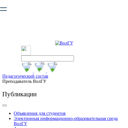
Ваш браузер устарел и не обеспечивает полноценную и
безопасную работу с сайтом. Пожалуйста
обновите браузер
,
чтобы улучшить взаимодействие с сайтом.
Педагогический состав
Преподаватель ВолГУ
Публикации
Объявления для студентов
Электронная информационно-образовательная среда
ВолГУ