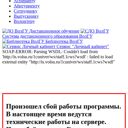
Аспиранту
Абитуриенту
Сотруднику
Выпускнику
Волонтеру
Дистанционное обучение
Система дистанционного образования ВолГУ
Библиотека ВолГУ
Сервис "Личный кабинет"
SOAP-ERROR: Parsing WSDL: Couldn't load from
'http://is.volsu.ru/1cuniver/ws/staff.1cws?wsdl' : failed to load
external entity "http://is.volsu.ru/1cuniver/ws/staff.1cws?wsdl"
Произошел сбой работы программы.
В настоящее время ведутся
технические работы на сервере.