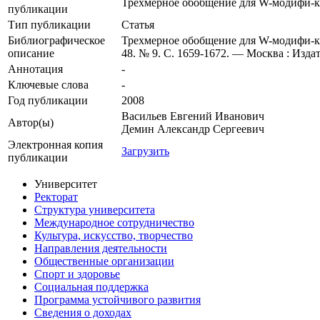
Трехмерное обобщение для W-модифи-к
публикации
Тип публикации
Статья
Библиографическое
Трехмерное обобщение для W-модифи-ка¬
описание
48. № 9. С. 1659-1672. — Москва : Изда
Аннотация
-
Ключевые cлова
-
Год публикации
2008
Васильев Евгений Иванович
Автор(ы)
Демин Александр Сергеевич
Электронная копия
Загрузить
публикации
Университет
Ректорат
Структура университета
Международное сотрудничество
Культура, искусство, творчество
Направления деятельности
Общественные организации
Спорт и здоровье
Социальная поддержка
Программа устойчивого развития
Сведения о доходах