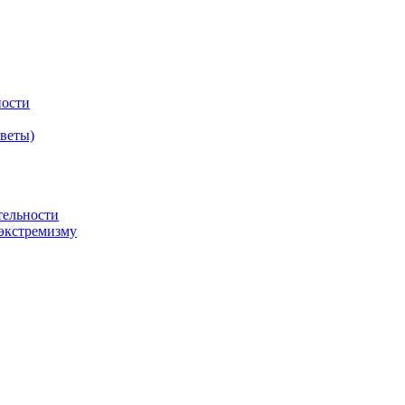
ности
оветы)
тельности
экстремизму