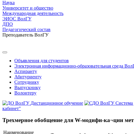
Наука
Университет и общество
Международная деятельность
ЭИОС ВолГУ
ДПО
Педагогический состав
Преподаватель ВолГУ
Объявления для студентов
Электронная информационно-образовательная среда Вол
Аспиранту
Абитуриенту
Сотруднику
Выпускнику
Волонтеру
Дистанционное обучение
Система
кабинет"
Трехмерное обобщение для W-модифи-ка¬ции мет
Наименование