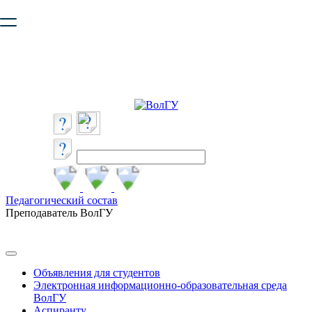
Ваш браузер устарел и не обеспечивает полноценную и
безопасную работу с сайтом. Пожалуйста
обновите браузер
,
чтобы улучшить взаимодействие с сайтом.
Педагогический состав
Преподаватель ВолГУ
Объявления для студентов
Электронная информационно-образовательная среда
ВолГУ
Аспиранту