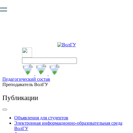
Ваш браузер устарел и не обеспечивает полноценную и
безопасную работу с сайтом. Пожалуйста
обновите браузер
,
чтобы улучшить взаимодействие с сайтом.
Педагогический состав
Преподаватель ВолГУ
Публикации
Объявления для студентов
Электронная информационно-образовательная среда
ВолГУ