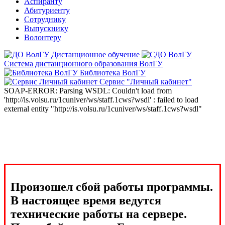
Аспиранту
Абитуриенту
Сотруднику
Выпускнику
Волонтеру
Дистанционное обучение
Система дистанционного образования ВолГУ
Библиотека ВолГУ
Сервис "Личный кабинет"
SOAP-ERROR: Parsing WSDL: Couldn't load from
'http://is.volsu.ru/1cuniver/ws/staff.1cws?wsdl' : failed to load
external entity "http://is.volsu.ru/1cuniver/ws/staff.1cws?wsdl"
Произошел сбой работы программы.
В настоящее время ведутся
технические работы на сервере.