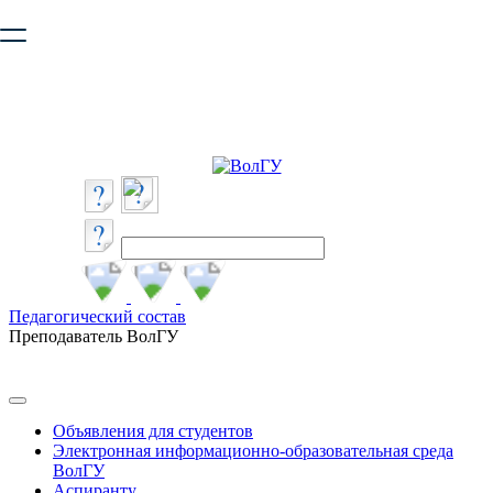
Ваш браузер устарел и не обеспечивает полноценную и
безопасную работу с сайтом. Пожалуйста
обновите браузер
,
чтобы улучшить взаимодействие с сайтом.
Педагогический состав
Преподаватель ВолГУ
Объявления для студентов
Электронная информационно-образовательная среда
ВолГУ
Аспиранту