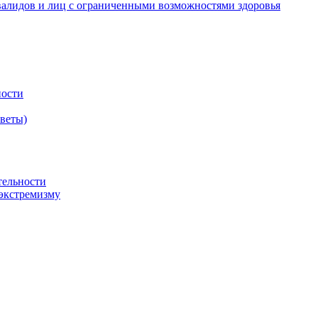
валидов и лиц с ограниченными возможностями здоровья
ности
оветы)
тельности
экстремизму