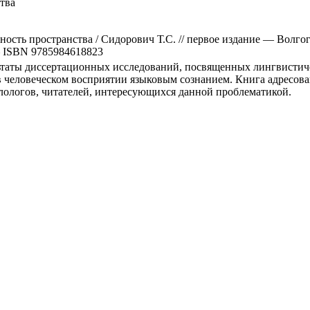
тва
ость пространства / Сидорович Т.С. // первое издание — Волгогр
 — ISBN 9785984618823
ьтаты диссертационных исследований, посвященных лингвистич
 человеческом восприятии языковым сознанием. Книга адресова
лологов, читателей, интересующихся данной проблематикой.