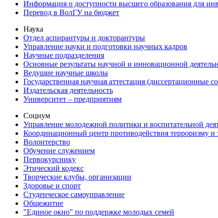
Информация о доступности высшего образования для ин
Перевод в ВолГУ на бюджет
Наука
Отдел аспирантуры и докторантуры
Управление науки и подготовки научных кадров
Научные подразделения
Основные результаты научной и инновационной деятель
Ведущие научные школы
Государственная научная аттестация (диссертационные с
Издательская деятельность
Университет – предприятиям
Социум
Управление молодежной политики и воспитательной дея
Координационный центр противодействия терроризму и 
Волонтерство
Обучение служением
Первокурснику
Этический кодекс
Творческие клубы, организации
Здоровье и спорт
Студенческое самоуправление
Общежитие
"Единое окно" по поддержке молодых семей