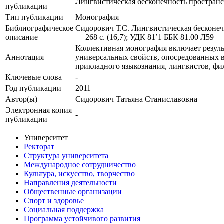
Лингвистическая бесконечность пространс
публикации
Тип публикации
Монография
Библиографическое
Сидорович Т.С. Лингвистическая бесконечн
описание
— 268 с. (16,7); УДК 81’1 ББК 81.00 Л59
Коллективная монография включает резул
Аннотация
универсальных свойств, опосредованных в
прикладного языкознания, лингвистов, фи
Ключевые cлова
-
Год публикации
2011
Автор(ы)
Сидорович Татьяна Станиславовна
Электронная копия
-
публикации
Университет
Ректорат
Структура университета
Международное сотрудничество
Культура, искусство, творчество
Направления деятельности
Общественные организации
Спорт и здоровье
Социальная поддержка
Программа устойчивого развития