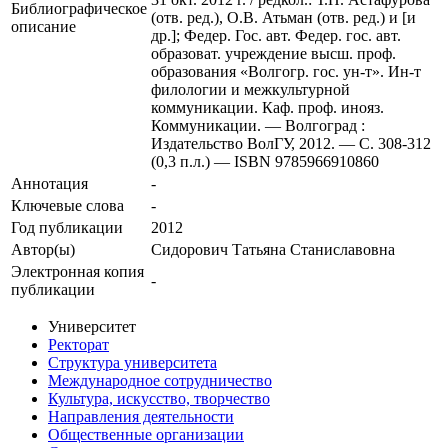
Библиографическое
(отв. ред.), О.В. Атьман (отв. ред.) и [и
описание
др.]; Федер. Гос. авт. Федер. гос. авт.
образоват. учреждение высш. проф.
образования «Волгогр. гос. ун-т». Ин-т
филологии и межкультурной
коммуникации. Каф. проф. инояз.
Коммуникации. — Волгоград :
Издательство ВолГУ, 2012. — С. 308-312
(0,3 п.л.) — ISBN 9785966910860
Аннотация
-
Ключевые cлова
-
Год публикации
2012
Автор(ы)
Сидорович Татьяна Станиславовна
Электронная копия
-
публикации
Университет
Ректорат
Структура университета
Международное сотрудничество
Культура, искусство, творчество
Направления деятельности
Общественные организации