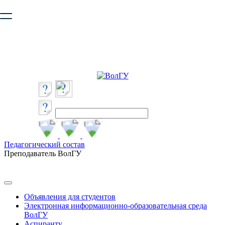
Ваш браузер устарел и не обеспечивает полноценную и
безопасную работу с сайтом. Пожалуйста
обновите браузер
,
чтобы улучшить взаимодействие с сайтом.
Педагогический состав
Преподаватель ВолГУ
Объявления для студентов
Электронная информационно-образовательная среда
ВолГУ
Аспиранту