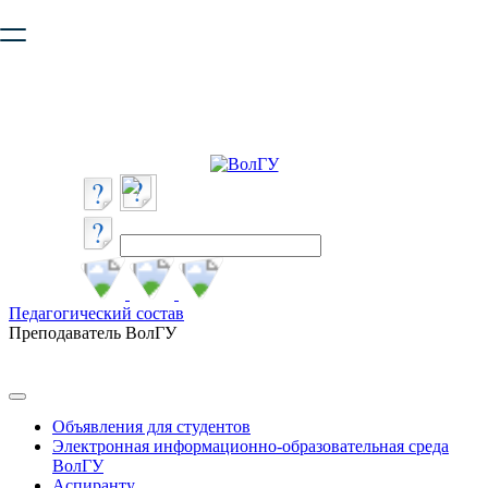
Ваш браузер устарел и не обеспечивает полноценную и
безопасную работу с сайтом. Пожалуйста
обновите браузер
,
чтобы улучшить взаимодействие с сайтом.
Педагогический состав
Преподаватель ВолГУ
Объявления для студентов
Электронная информационно-образовательная среда
ВолГУ
Аспиранту