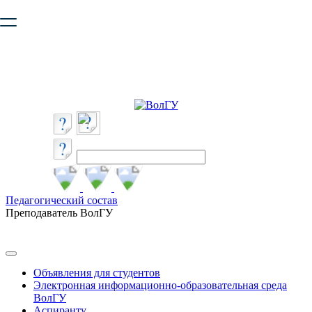
Ваш браузер устарел и не обеспечивает полноценную и
безопасную работу с сайтом. Пожалуйста
обновите браузер
,
чтобы улучшить взаимодействие с сайтом.
Педагогический состав
Преподаватель ВолГУ
Объявления для студентов
Электронная информационно-образовательная среда
ВолГУ
Аспиранту