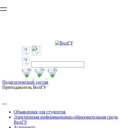
Ваш браузер устарел и не обеспечивает полноценную и
безопасную работу с сайтом. Пожалуйста
обновите браузер
,
чтобы улучшить взаимодействие с сайтом.
Педагогический состав
Преподаватель ВолГУ
Объявления для студентов
Электронная информационно-образовательная среда
ВолГУ
Аспиранту