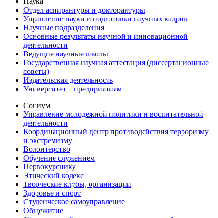
Наука
Отдел аспирантуры и докторантуры
Управление науки и подготовки научных кадров
Научные подразделения
Основные результаты научной и инновационной
деятельности
Ведущие научные школы
Государственная научная аттестация (диссертационные
советы)
Издательская деятельность
Университет – предприятиям
Социум
Управление молодежной политики и воспитательной
деятельности
Координационный центр противодействия терроризму
и экстремизму
Волонтерство
Обучение служением
Первокурснику
Этический кодекс
Творческие клубы, организации
Здоровье и спорт
Студенческое самоуправление
Общежитие