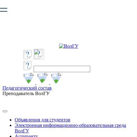
Ваш браузер устарел и не обеспечивает полноценную и
безопасную работу с сайтом. Пожалуйста
обновите браузер
,
чтобы улучшить взаимодействие с сайтом.
Педагогический состав
Преподаватель ВолГУ
Объявления для студентов
Электронная информационно-образовательная среда
ВолГУ
Аспиранту