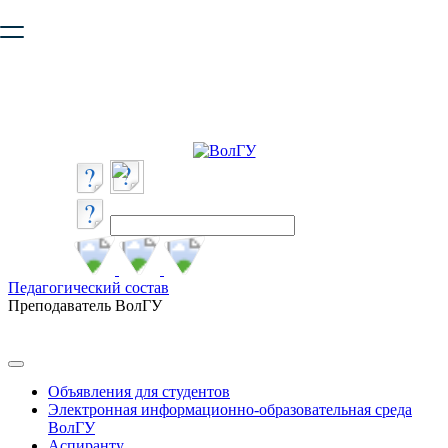
Ваш браузер устарел и не обеспечивает полноценную и
безопасную работу с сайтом. Пожалуйста
обновите браузер
,
чтобы улучшить взаимодействие с сайтом.
Педагогический состав
Преподаватель ВолГУ
Объявления для студентов
Электронная информационно-образовательная среда
ВолГУ
Аспиранту