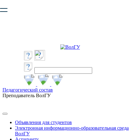
Ваш браузер устарел и не обеспечивает полноценную и
безопасную работу с сайтом. Пожалуйста
обновите браузер
,
чтобы улучшить взаимодействие с сайтом.
Педагогический состав
Преподаватель ВолГУ
Объявления для студентов
Электронная информационно-образовательная среда
ВолГУ
Аспиранту