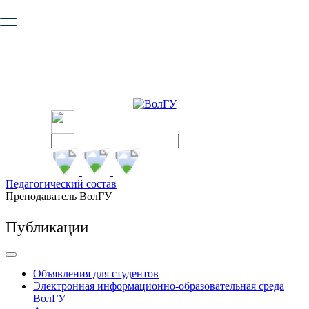
Ваш браузер устарел и не обеспечивает полноценную и
безопасную работу с сайтом. Пожалуйста
обновите браузер
,
чтобы улучшить взаимодействие с сайтом.
Педагогический состав
Преподаватель ВолГУ
Публикации
Объявления для студентов
Электронная информационно-образовательная среда
ВолГУ