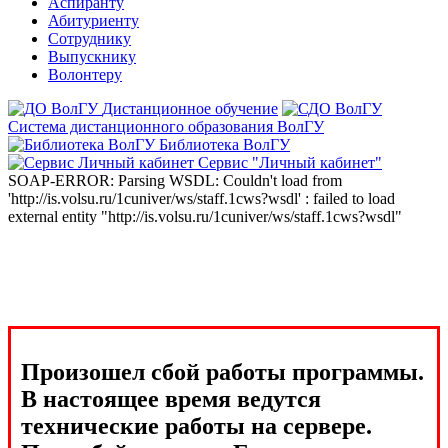
Аспиранту
Абитуриенту
Сотруднику
Выпускнику
Волонтеру
Дистанционное обучение
Система дистанционного образования ВолГУ
Библиотека ВолГУ
Сервис "Личный кабинет"
SOAP-ERROR: Parsing WSDL: Couldn't load from
'http://is.volsu.ru/1cuniver/ws/staff.1cws?wsdl' : failed to load
external entity "http://is.volsu.ru/1cuniver/ws/staff.1cws?wsdl"
Произошел сбой работы программы.
В настоящее время ведутся
технические работы на сервере.