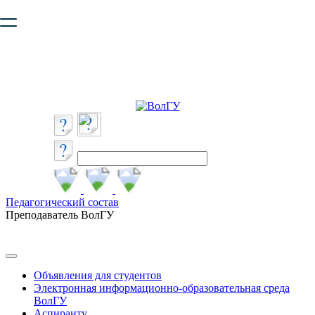
Ваш браузер устарел и не обеспечивает полноценную и
безопасную работу с сайтом. Пожалуйста
обновите браузер
,
чтобы улучшить взаимодействие с сайтом.
Педагогический состав
Преподаватель ВолГУ
Объявления для студентов
Электронная информационно-образовательная среда
ВолГУ
Аспиранту