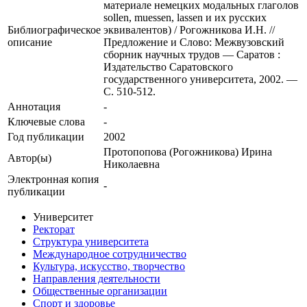
материале немецких модальных глаголов
sollen, muessen, lassen и их русских
Библиографическое
эквивалентов) / Рогожникова И.Н. //
описание
Предложение и Слово: Межвузовский
сборник научных трудов — Саратов :
Издательство Саратовского
государственного университета, 2002. —
С. 510-512.
Аннотация
-
Ключевые cлова
-
Год публикации
2002
Протопопова (Рогожникова) Ирина
Автор(ы)
Николаевна
Электронная копия
-
публикации
Университет
Ректорат
Структура университета
Международное сотрудничество
Культура, искусство, творчество
Направления деятельности
Общественные организации
Спорт и здоровье