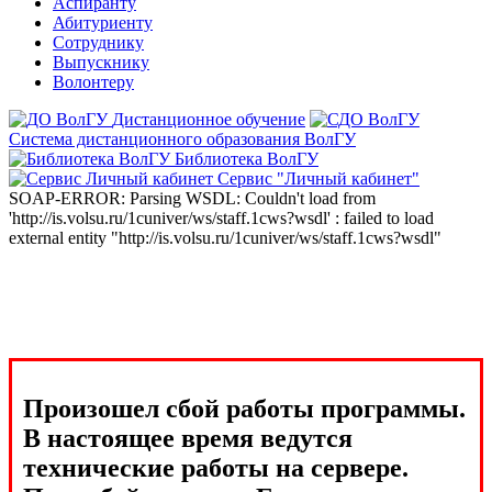
Аспиранту
Абитуриенту
Сотруднику
Выпускнику
Волонтеру
Дистанционное обучение
Система дистанционного образования ВолГУ
Библиотека ВолГУ
Сервис "Личный кабинет"
SOAP-ERROR: Parsing WSDL: Couldn't load from
'http://is.volsu.ru/1cuniver/ws/staff.1cws?wsdl' : failed to load
external entity "http://is.volsu.ru/1cuniver/ws/staff.1cws?wsdl"
Произошел сбой работы программы.
В настоящее время ведутся
технические работы на сервере.