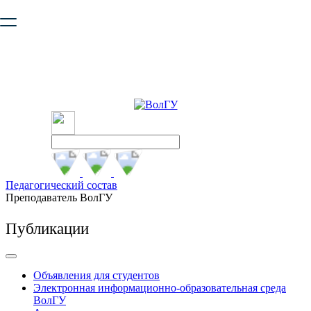
Ваш браузер устарел и не обеспечивает полноценную и
безопасную работу с сайтом. Пожалуйста
обновите браузер
,
чтобы улучшить взаимодействие с сайтом.
Педагогический состав
Преподаватель ВолГУ
Публикации
Объявления для студентов
Электронная информационно-образовательная среда
ВолГУ