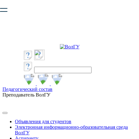
Ваш браузер устарел и не обеспечивает полноценную и
безопасную работу с сайтом. Пожалуйста
обновите браузер
,
чтобы улучшить взаимодействие с сайтом.
Педагогический состав
Преподаватель ВолГУ
Объявления для студентов
Электронная информационно-образовательная среда
ВолГУ
Аспиранту