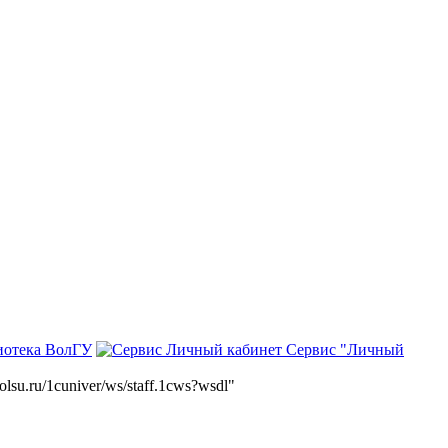
иотека ВолГУ
Сервис "Личный
volsu.ru/1cuniver/ws/staff.1cws?wsdl"