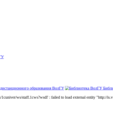
ГУ
 дистанционного образования ВолГУ
Библ
niver/ws/staff.1cws?wsdl' : failed to load external entity "http://is.