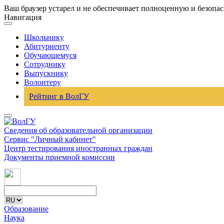
Ваш браузер устарел и не обеспечивает полноценную и безопа
Навигация
Школьнику
Абитуриенту
Обучающемуся
Сотруднику
Выпускнику
Волонтеру
Рейтинг в ВолГУ
Сведения об образовательной организации
Сервис "Личный кабинет"
Центр тестирования иностранных граждан
Документы приемной комиссии
Образование
Наука