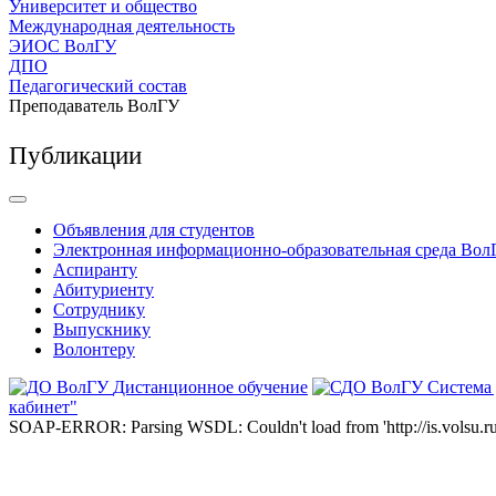
Университет и общество
Международная деятельность
ЭИОС ВолГУ
ДПО
Педагогический состав
Преподаватель ВолГУ
Публикации
Объявления для студентов
Электронная информационно-образовательная среда Вол
Аспиранту
Абитуриенту
Сотруднику
Выпускнику
Волонтеру
Дистанционное обучение
Система
кабинет"
SOAP-ERROR: Parsing WSDL: Couldn't load from 'http://is.volsu.ru/1cu