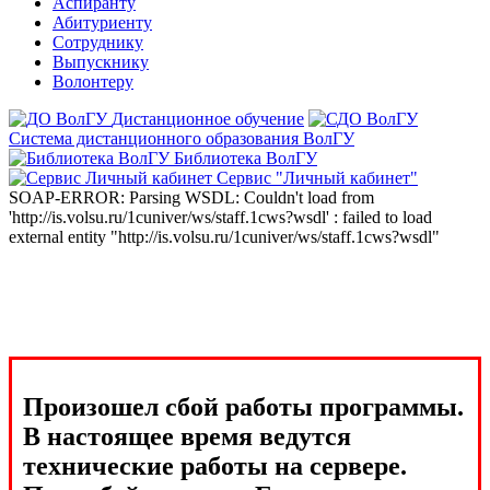
Аспиранту
Абитуриенту
Сотруднику
Выпускнику
Волонтеру
Дистанционное обучение
Система дистанционного образования ВолГУ
Библиотека ВолГУ
Сервис "Личный кабинет"
SOAP-ERROR: Parsing WSDL: Couldn't load from
'http://is.volsu.ru/1cuniver/ws/staff.1cws?wsdl' : failed to load
external entity "http://is.volsu.ru/1cuniver/ws/staff.1cws?wsdl"
Произошел сбой работы программы.
В настоящее время ведутся
технические работы на сервере.