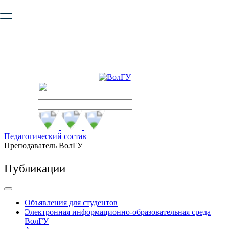
Ваш браузер устарел и не обеспечивает полноценную и
безопасную работу с сайтом. Пожалуйста
обновите браузер
,
чтобы улучшить взаимодействие с сайтом.
Педагогический состав
Преподаватель ВолГУ
Публикации
Объявления для студентов
Электронная информационно-образовательная среда
ВолГУ