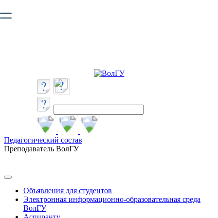
Ваш браузер устарел и не обеспечивает полноценную и
безопасную работу с сайтом. Пожалуйста
обновите браузер
,
чтобы улучшить взаимодействие с сайтом.
Педагогический состав
Преподаватель ВолГУ
Объявления для студентов
Электронная информационно-образовательная среда
ВолГУ
Аспиранту