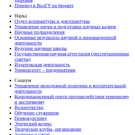
здоровья
Перевод в ВолГУ на бюджет
Наука
Отдел аспирантуры и докторантуры
Управление науки и подготовки научных кадров
Научные подразделения
Основные результаты научной и инновационной
деятельности
Ведущие научные школы
Государственная научная аттестация (диссертационные
советы)
Издательская деятельность
Университет – предприятиям
Социум
Управление молодежной политики и воспитательной
деятельности
Координационный центр противодействия терроризму
и экстремизму
Волонтерство
Обучение служением
Первокурснику
Этический кодекс
Творческие клубы, организации
Здоровье и спорт