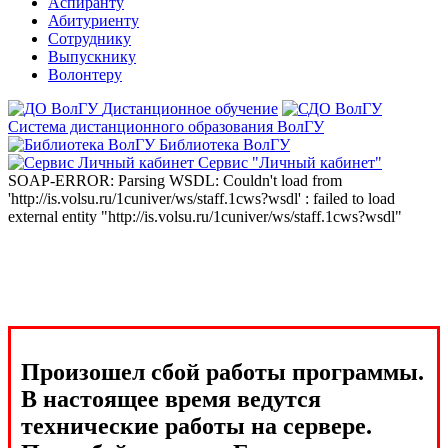
Аспиранту
Абитуриенту
Сотруднику
Выпускнику
Волонтеру
Дистанционное обучение
Система дистанционного образования ВолГУ
Библиотека ВолГУ
Сервис "Личный кабинет"
SOAP-ERROR: Parsing WSDL: Couldn't load from
'http://is.volsu.ru/1cuniver/ws/staff.1cws?wsdl' : failed to load
external entity "http://is.volsu.ru/1cuniver/ws/staff.1cws?wsdl"
Произошел сбой работы программы.
В настоящее время ведутся
технические работы на сервере.