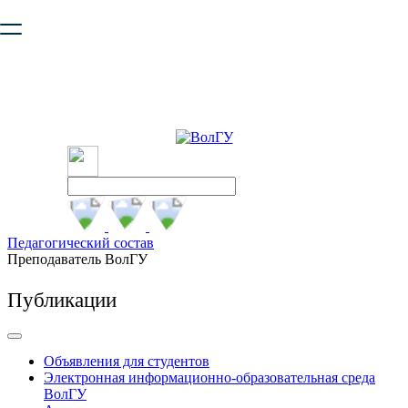
Ваш браузер устарел и не обеспечивает полноценную и
безопасную работу с сайтом. Пожалуйста
обновите браузер
,
чтобы улучшить взаимодействие с сайтом.
Педагогический состав
Преподаватель ВолГУ
Публикации
Объявления для студентов
Электронная информационно-образовательная среда
ВолГУ