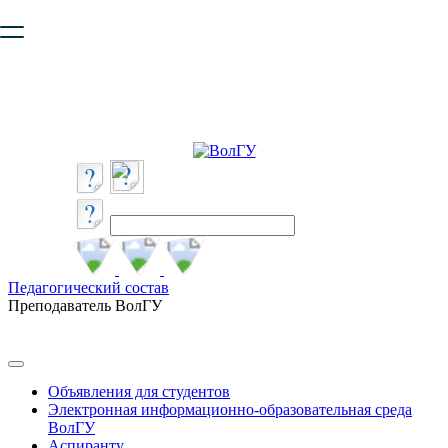
Ваш браузер устарел и не обеспечивает полноценную и
безопасную работу с сайтом. Пожалуйста
обновите браузер
,
чтобы улучшить взаимодействие с сайтом.
Педагогический состав
Преподаватель ВолГУ
Объявления для студентов
Электронная информационно-образовательная среда
ВолГУ
Аспиранту