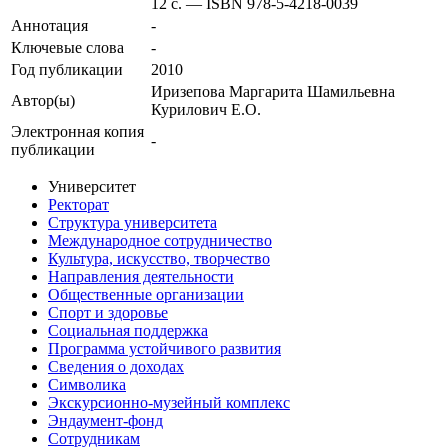
12 с. — ISBN 978-5-4218-0039
Аннотация
-
Ключевые cлова
-
Год публикации
2010
Иризепова Маргарита Шамильевна
Автор(ы)
Курилович Е.О.
Электронная копия
-
публикации
Университет
Ректорат
Структура университета
Международное сотрудничество
Культура, искусство, творчество
Направления деятельности
Общественные организации
Спорт и здоровье
Социальная поддержка
Программа устойчивого развития
Сведения о доходах
Символика
Экскурсионно-музейный комплекс
Эндаумент-фонд
Сотрудникам