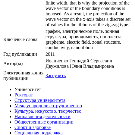
finite width, that is why the projection of the
wave vector of the boundary conditions is
imposed. As a result, the projection of the
wave vector on the x-axis takes a discrete set
of values for the ribbons of the zig-zag type.
графен, электрическое поле, зонная
структура, проводимость, нанолента,
Ключевые cлова
grapheme, electric field, zonal structure,
conductivity, nanoribbon
Год публикации
2011
Иванченко Геннадий Сергеевич
Автор(ы)
Двужилова Юлия Владимировна
Электронная копия
Загрузить
публикации
Университет
Ректорат
Структура университета
Международное сотрудничество
Культура, искусство, творчество
Направления деятельности
Общественные организации
Спорт и здоровье
Социальная поддержка