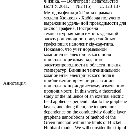
Физика. — Волгоград : Издательство
ВолГУ, 2011. — №2 (15). — С. 123-137.
Методом функций Грина в рамках
модели Хюккеля - Хаббарда получено
выражение удель- ной проводимости для
бислоя графена. Построена
температурная зависимость удельной
элект- ропроводности двухслойных
графеновых нанолент zig-zag-типа.
Показано, что учет нормальной
компоненты электрического поля
приводит к резкому падению
электропроводности в области низких
температур. Влияние тангенциальной
компоненты электрического поля в
приближении времени релаксации
Аннотация
приводит к периодическому изменению
проводимости. In this work, a theoretical
study of the influence of an external electric
field applied as perpendicular to the graphene
layers, and along them, the temperature
dependence on the conductivity double layer
graphene nanoribbons of method of the
Green function within the limits of Huckel -
Hubbard model. We will consider the strip of