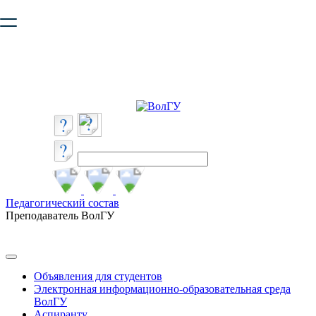
Ваш браузер устарел и не обеспечивает полноценную и
безопасную работу с сайтом. Пожалуйста
обновите браузер
,
чтобы улучшить взаимодействие с сайтом.
Педагогический состав
Преподаватель ВолГУ
Объявления для студентов
Электронная информационно-образовательная среда
ВолГУ
Аспиранту