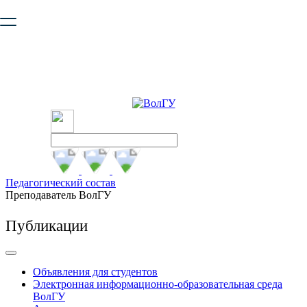
Ваш браузер устарел и не обеспечивает полноценную и
безопасную работу с сайтом. Пожалуйста
обновите браузер
,
чтобы улучшить взаимодействие с сайтом.
Педагогический состав
Преподаватель ВолГУ
Публикации
Объявления для студентов
Электронная информационно-образовательная среда
ВолГУ