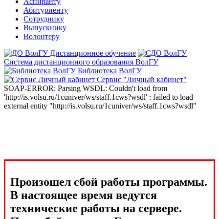
Аспиранту
Абитуриенту
Сотруднику
Выпускнику
Волонтеру
Дистанционное обучение
Система дистанционного образования ВолГУ
Библиотека ВолГУ
Сервис "Личный кабинет"
SOAP-ERROR: Parsing WSDL: Couldn't load from
'http://is.volsu.ru/1cuniver/ws/staff.1cws?wsdl' : failed to load
external entity "http://is.volsu.ru/1cuniver/ws/staff.1cws?wsdl"
Произошел сбой работы программы.
В настоящее время ведутся
технические работы на сервере.