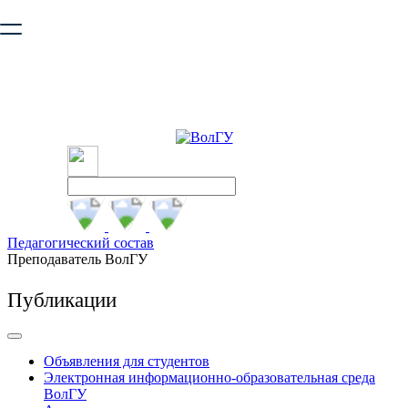
Ваш браузер устарел и не обеспечивает полноценную и
безопасную работу с сайтом. Пожалуйста
обновите браузер
,
чтобы улучшить взаимодействие с сайтом.
Педагогический состав
Преподаватель ВолГУ
Публикации
Объявления для студентов
Электронная информационно-образовательная среда
ВолГУ