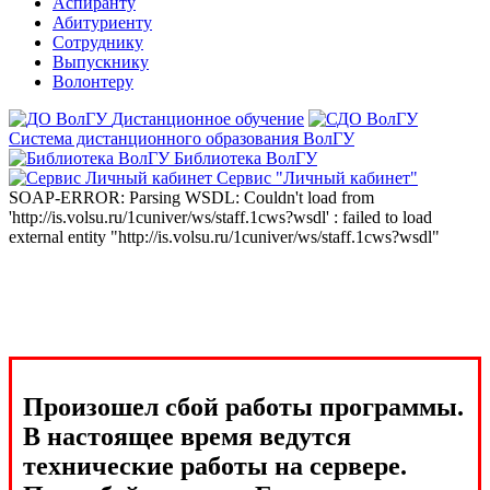
Аспиранту
Абитуриенту
Сотруднику
Выпускнику
Волонтеру
Дистанционное обучение
Система дистанционного образования ВолГУ
Библиотека ВолГУ
Сервис "Личный кабинет"
SOAP-ERROR: Parsing WSDL: Couldn't load from
'http://is.volsu.ru/1cuniver/ws/staff.1cws?wsdl' : failed to load
external entity "http://is.volsu.ru/1cuniver/ws/staff.1cws?wsdl"
Произошел сбой работы программы.
В настоящее время ведутся
технические работы на сервере.