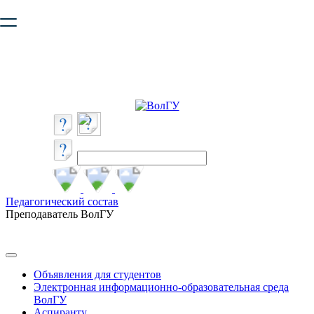
Ваш браузер устарел и не обеспечивает полноценную и
безопасную работу с сайтом. Пожалуйста
обновите браузер
,
чтобы улучшить взаимодействие с сайтом.
Педагогический состав
Преподаватель ВолГУ
Объявления для студентов
Электронная информационно-образовательная среда
ВолГУ
Аспиранту