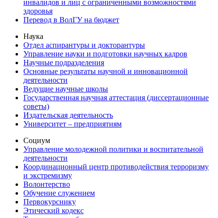
инвалидов и лиц с ограниченными возможностями
здоровья
Перевод в ВолГУ на бюджет
Наука
Отдел аспирантуры и докторантуры
Управление науки и подготовки научных кадров
Научные подразделения
Основные результаты научной и инновационной
деятельности
Ведущие научные школы
Государственная научная аттестация (диссертационные
советы)
Издательская деятельность
Университет – предприятиям
Социум
Управление молодежной политики и воспитательной
деятельности
Координационный центр противодействия терроризму
и экстремизму
Волонтерство
Обучение служением
Первокурснику
Этический кодекс